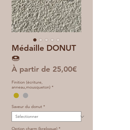
Médaille DONUT
🍩
Prix
À partir de
25,00€
promotionnel
Finition (écriture,
anneau,mousqueton)
*
Saveur du donut
*
Option charm (breloque)
*