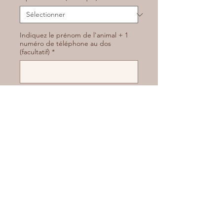
Indiquez le prénom de l'animal + 1
numéro de téléphone au dos
(facultatif)
*
0/500
Quantité
*
Ajouter au panier
Commander et payer