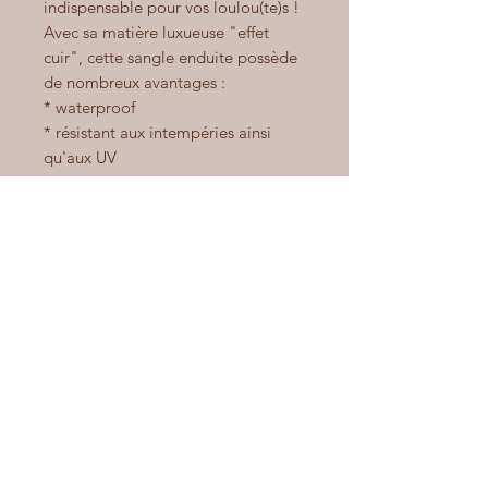
indispensable pour vos loulou(te)s !
Avec sa matière luxueuse "effet
cuir", cette sangle enduite possède
de nombreux avantages :
* waterproof
* résistant aux intempéries ainsi
qu'aux UV
* hypoallergenique
* très résistant (charge de rupture
allant de 500kg de charge par cm
de largeur)
* très facile d'entretien
LARGEUR DES COLLIERS :
pour petits chiens : 16mm
pour chiens moyens et gros gabarits
: 19mm