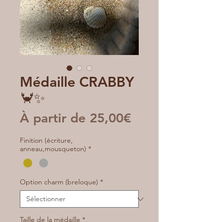
Médaille CRABBY
🦀✨
Prix
À partir de
25,00€
promotionnel
Finition (écriture,
anneau,mousqueton)
*
Option charm (breloque)
*
Taille de la médaille
*