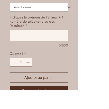
Indiquez le prénom de l'animal + 1
numéro de téléphone au dos
(facultatif)
*
0/500
Quantité
*
Ajouter au panier
Commander et payer
GUIDE DES TAILLES